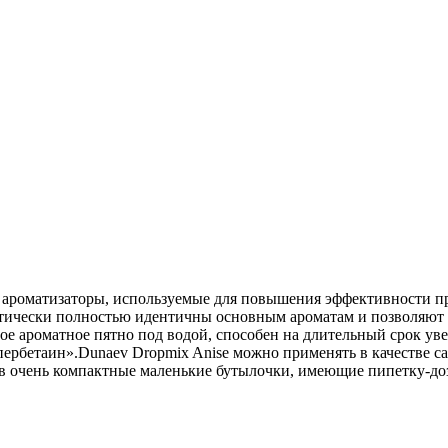
ароматизаторы, используемые для повышения эффективности при
ически полностью идентичны основным ароматам и позволяют б
вое ароматное пятно под водой, способен на длительный срок у
пербетаин».Dunaev Dropmix Anise можно применять в качестве 
 в очень компактные маленькие бутылочки, имеющие пипетку-доз