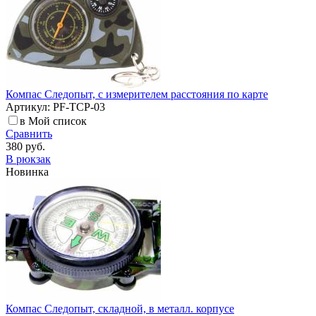
Компас Следопыт, с измерителем расстояния по карте
Артикул: PF-TCP-03
в Мой список
Сравнить
380 руб.
В рюкзак
Новинка
Компас Следопыт, складной, в металл. корпусе