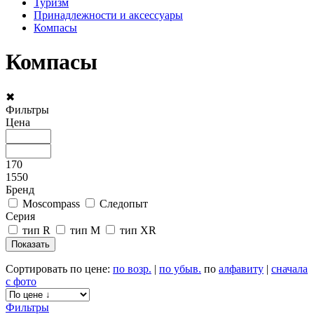
Туризм
Принадлежности и аксессуары
Компасы
Компасы
✖
Фильтры
Цена
170
1550
Бренд
Moscompass
Следопыт
Серия
тип R
тип M
тип XR
Сортировать по цене:
по возр.
|
по убыв.
по
алфавиту
|
сначала
с фото
Фильтры