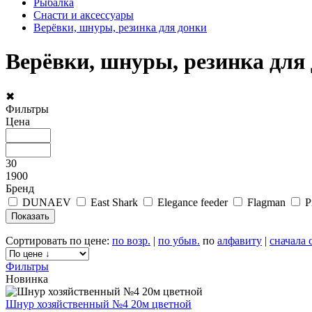
Рыбалка
Снасти и аксессуары
Верёвки, шнуры, резинка для донки
Верёвки, шнуры, резинка для
✖
Фильтры
Цена
30
1900
Бренд
DUNAEV
East Shark
Elegance feeder
Flagman
P
Сортировать по цене:
по возр.
|
по убыв.
по
алфавиту
|
сначала 
Фильтры
Новинка
Шнур хозяйственный №4 20м цветной