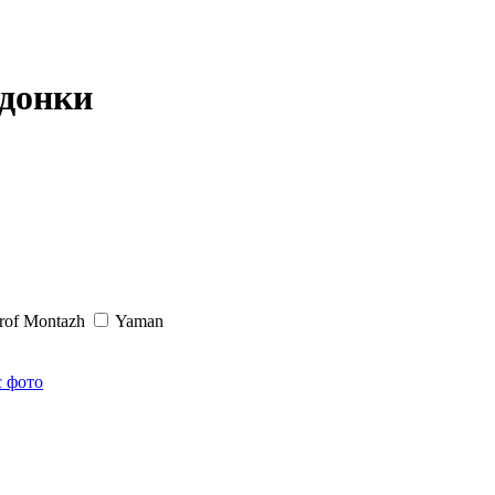
 донки
rof Montazh
Yaman
с фото