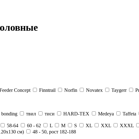
боловные
Feeder Concept
Finntrail
Norfin
Novatex
Taygerr
Р
 bonding
твил
тиси
HARD-TEX
Medeya
Taffeta
58-64
60 - 62
L
M
S
XL
XXL
XXXL
120х130 см)
48 - 50, рост 182-188