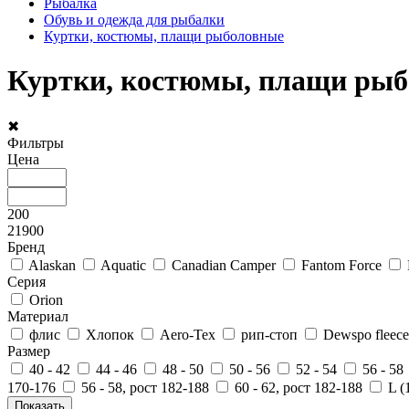
Рыбалка
Обувь и одежда для рыбалки
Куртки, костюмы, плащи рыболовные
Куртки, костюмы, плащи ры
✖
Фильтры
Цена
200
21900
Бренд
Alaskan
Aquatic
Canadian Camper
Fantom Force
Серия
Orion
Материал
флис
Хлопок
Aero-Tex
рип-стоп
Dewspo fleece
Размер
40 - 42
44 - 46
48 - 50
50 - 56
52 - 54
56 - 58
170-176
56 - 58, рост 182-188
60 - 62, рост 182-188
L (