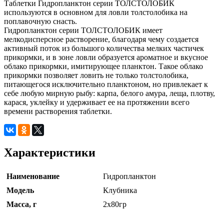
Таблетки Гидропланктон серии ТОЛСТОЛОБИК
используются в основном для ловли толстолобика на
поплавочную снасть.
Гидропланктон серии ТОЛСТОЛОБИК имеет
мелкодисперсное растворение, благодаря чему создается
активный поток из большого количества мелких частичек
прикормки, и в зоне ловли образуется ароматное и вкусное
облако прикормки, имитирующее планктон. Такое облако
прикормки позволяет ловить не только толстолобика,
питающегося исключительно планктоном, но привлекает к
себе любую мирную рыбу: карпа, белого амура, леща, плотву,
карася, уклейку и удерживает ее на протяжении всего
времени растворения таблетки.
Характеристики
Наименование
Гидропланктон
Модель
Клубника
Масса, г
2х80гр