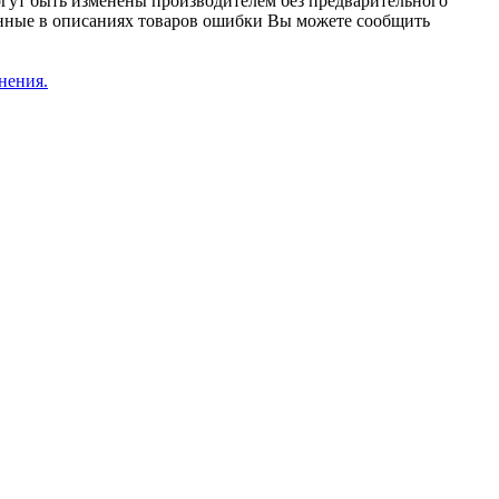
огут быть изменены производителем без предварительного
женные в описаниях товаров ошибки Вы можете сообщить
нения.