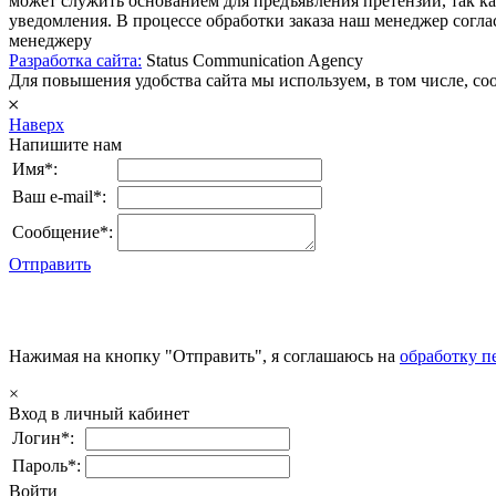
может служить основанием для предъявления претензий, так к
уведомления. В процессе обработки заказа наш менеджер согл
менеджеру
Разработка сайта:
Status Communication Agency
Для повышения удобства сайта мы используем, в том числе, cook
𐄂
Наверх
Напишите нам
Имя*:
Ваш e-mail*:
Сообщение*:
Отправить
Нажимая на кнопку "Отправить", я соглашаюсь на
обработку п
×
Вход в личный кабинет
Логин*:
Пароль*:
Войти