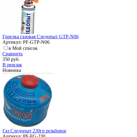
Горелка газовая Следопыт GTP-N06
Артикул: PF-GTP-N06
в Мой список
Сравнить
350 руб.
В рюкзак
Новинка
Газ Следопыт 230гр резьбовое
Артикул: PF-FG-230