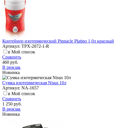
Контейнер изотермический Pinnacle Platino 1,0л красный
Артикул: TPX-2072-1-R
в Мой список
Сравнить
460 руб.
В рюкзак
Новинка
Сумка изотермическая Nisus 10л
Артикул: NA-1657
в Мой список
Сравнить
1 250 руб.
В рюкзак
Новинка