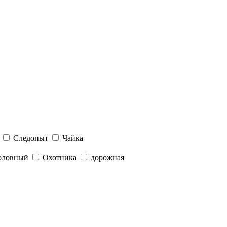
Следопыт
Чайка
оловный
Охотника
дорожная