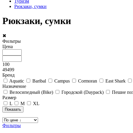
Туризм
Рюкзаки, сумки
Рюкзаки, сумки
✖
Фильтры
Цена
100
49499
Бренд
Aquatic
Baribal
Campus
Cormoran
East Shark
Назначение
Велосипедный (Bike)
Городской (Daypack)
Пешие пох
Размер
L
M
XL
Фильтры