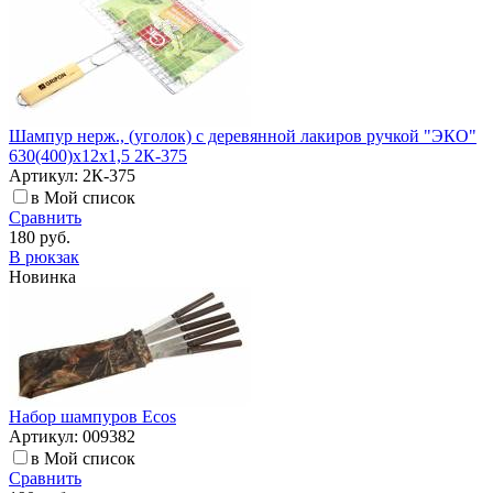
Шампур нерж., (уголок) с деревянной лакиров ручкой "ЭКО"
630(400)х12х1,5 2К-375
Артикул: 2К-375
в Мой список
Сравнить
180 руб.
В рюкзак
Новинка
Набор шампуров Ecos
Артикул: 009382
в Мой список
Сравнить