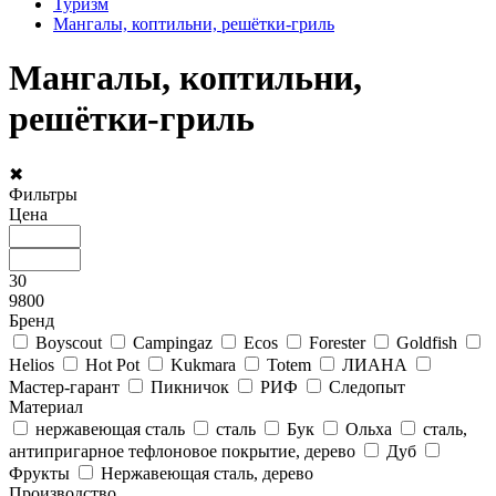
Туризм
Мангалы, коптильни, решётки-гриль
Мангалы, коптильни,
решётки-гриль
✖
Фильтры
Цена
30
9800
Бренд
Boyscout
Campingaz
Ecos
Forester
Goldfish
Helios
Hot Pot
Kukmara
Totem
ЛИАНА
Мастер-гарант
Пикничок
РИФ
Следопыт
Материал
нержавеющая сталь
сталь
Бук
Ольха
сталь,
антипригарное тефлоновое покрытие, дерево
Дуб
Фрукты
Нержавеющая сталь, дерево
Производство