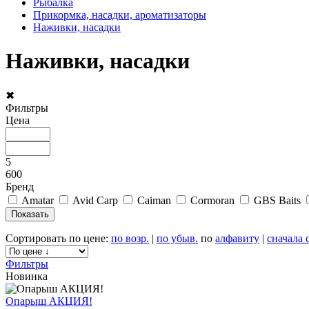
Рыбалка
Прикормка, насадки, ароматизаторы
Наживки, насадки
Наживки, насадки
✖
Фильтры
Цена
5
600
Бренд
Amatar
Avid Carp
Caiman
Cormoran
GBS Baits
Сортировать по цене:
по возр.
|
по убыв.
по
алфавиту
|
сначала 
Фильтры
Новинка
Опарыш АКЦИЯ!