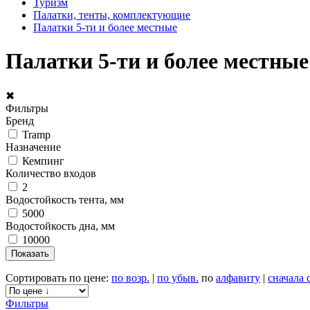
Туризм
Палатки, тенты, комплектующие
Палатки 5-ти и более местные
Палатки 5-ти и более местные
✖
Фильтры
Бренд
Tramp
Назначение
Кемпинг
Количество входов
2
Водостойкость тента, мм
5000
Водостойкость дна, мм
10000
Сортировать по цене:
по возр.
|
по убыв.
по
алфавиту
|
сначала 
Фильтры